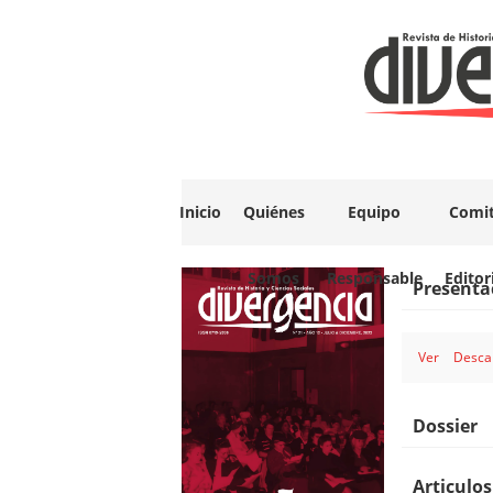
Inicio
Quiénes
Equipo
Comi
Somos
Responsable
Editor
Presenta
Ver
Desca
Dossier
Articulos