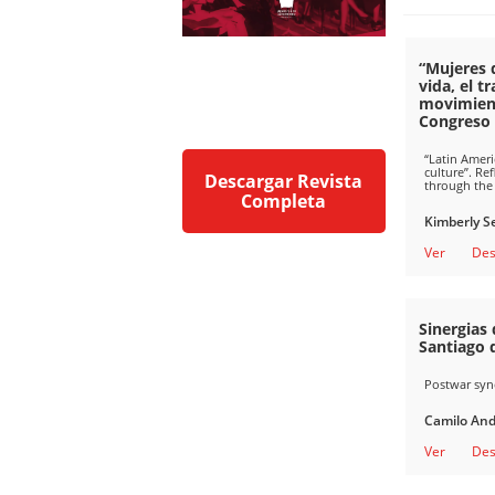
“Mujeres 
vida, el t
movimient
Congreso 
“Latin Ameri
culture”. R
Descargar Revista
through the
Completa
Kimberly Se
Ver
Des
Sinergias
Santiago 
Postwar syne
Camilo An
Ver
Des