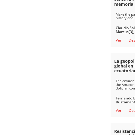
memoria
Make the pas
history and
Claudio Sal
Marcus(3),
Ver
Des
La geopol
global en 
ecuatorian
The environm
the Amazon: 
Bolivian conf
Fernando E
Bustamant
Ver
Des
Resistenci