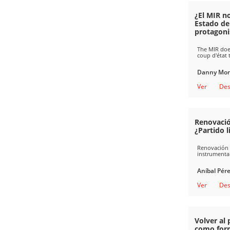
¿El MIR no
Estado de 
protagoni
The MIR does
coup d'état 
Danny Mons
Ver
Des
Renovació
¿Partido l
Renovación N
instrumental
Aníbal Pér
Ver
Des
Volver al 
como forma