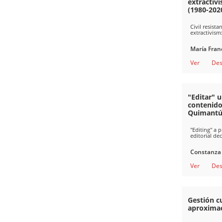
extractiv
(1980-202
Civil resist
extractivism
María Fran
Ver
Des
"Editar" 
contenidos
Quimantú 
"Editing" a 
editorial de
Constanza 
Ver
Des
Gestión cu
aproximac