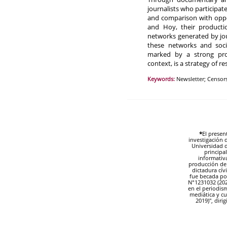
journalists who participat
and comparison with oppos
and Hoy, their producti
networks generated by jou
these networks and socio
marked by a strong prof
context, is a strategy of re
Keywords:
Newsletter; Censors
*
El presen
investigación d
Universidad d
principal
informativ
producción de 
dictadura cívi
fue becada po
N°1231032 (202
en el periodism
mediática y cu
2019)", diri