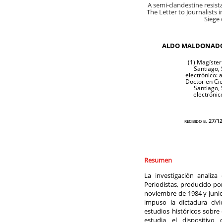
A semi-clandestine resist
The Letter to Journalists 
Siege 
ALDO MALDONADO 
(1) Magíster
Santiago, 
electrónico:
Doctor en Cie
Santiago, 
electrónic
recibido el 27/
Resumen
La investigación analiza
Periodistas, producido por
noviembre de 1984 y junio
impuso la dictadura cívic
estudios históricos sobre
estudia el dispositivo