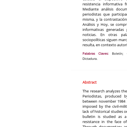
resistencia informativa f
Mediante análisis docum
periodistas que particip
misma, y la contrastación
Análisis y Hoy, se comp
informativas generadas 
noticias. En otras pal
sociopolíticas siguen mar
resulta, en contexto autori
Palabras Claves:
Boletín; 
Dictadura.
Abstract
The research analyzes the
Periodistas, produced by
between november 1984 an
imposed by the civil-mili
lack of historical studies 
bulletin is studied as a
resistance in the face o
Through documentary anal