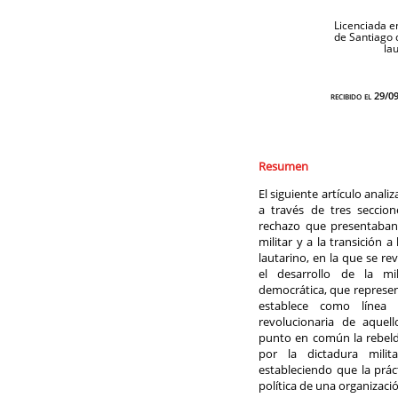
Licenciada e
de Santiago 
la
recibido el 29/
Resumen
El siguiente artículo anali
a través de tres seccion
rechazo que presentaban 
militar y a la transición 
lautarino, en la que se rev
el desarrollo de la mil
democrática, que represen
establece como línea d
revolucionaria de aquel
punto en común la rebeldí
por la dictadura milit
estableciendo que la práct
política de una organizaci