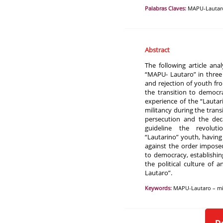
Palabras Claves:
MAPU-Lautaro -
Abstract
The following article ana
“MAPU- Lautaro” in three p
and rejection of youth fr
the transition to democra
experience of the “Lautar
militancy during the tran
persecution and the deca
guideline the revoluti
“Lautarino” youth, having
against the order imposed
to democracy, establishing
the political culture of 
Lautaro”.
Keywords:
MAPU-Lautaro – mili